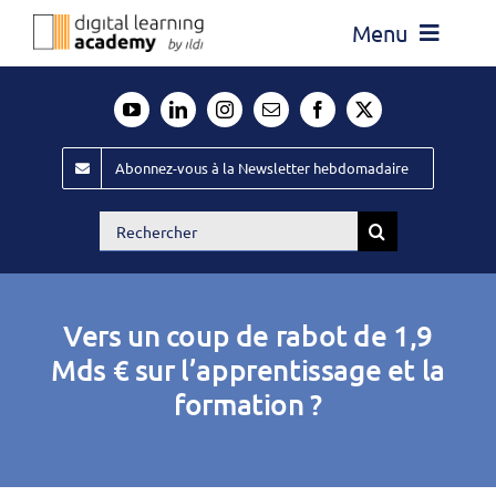
Passer
Menu
au
contenu
Actualité
Média
Abonnez-vous à la Newsletter hebdomadaire
Évènements ILDI
Rechercher:
Offres d’emploi
Goodies
Vers un coup de rabot de 1,9
Publiez
Mds € sur l’apprentissage et la
formation ?
Contact