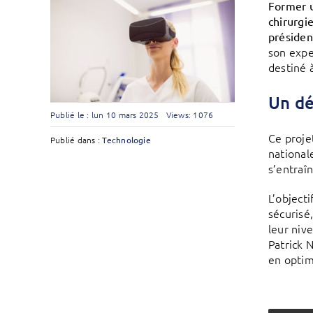
Former u
chirurgi
présiden
son expe
destiné 
Un dé
Publié le : lun 10 mars 2025
Views: 1076
Ce proje
Publié dans :
Technologie
national
s’entraîn
L’object
sécurisé
leur niv
Patrick 
en optim