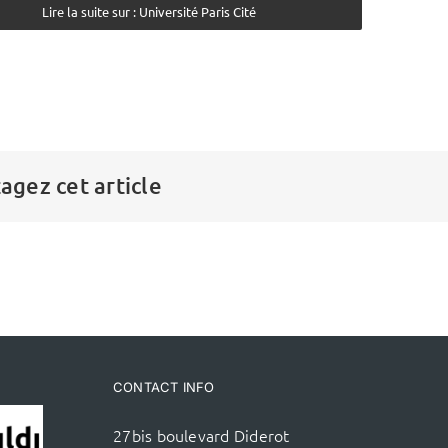
Lire la suite sur : Université Paris Cité
agez cet article
CONTACT INFO
27bis boulevard Diderot