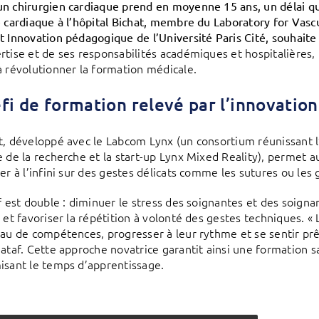
n chirurgien cardiaque prend en moyenne 15 ans, un délai que
e cardiaque à l’hôpital Bichat, membre du Laboratory for Vasc
t Innovation pédagogique de l’Université Paris Cité, souhaite
rtise et de ses responsabilités académiques et hospitalières, 
à révolutionner la formation médicale.
fi de formation relevé par l’innovatio
t, développé avec le Labcom Lynx (un consortium réunissant l’A
e de la recherche et la start-up Lynx Mixed Reality), permet 
er à l’infini sur des gestes délicats comme les sutures ou les 
if est double : diminuer le stress des soignantes et des soig
, et favoriser la répétition à volonté des gestes techniques. «
eau de compétences, progresser à leur rythme et se sentir prê
Nataf. Cette approche novatrice garantit ainsi une formation sa
isant le temps d’apprentissage.