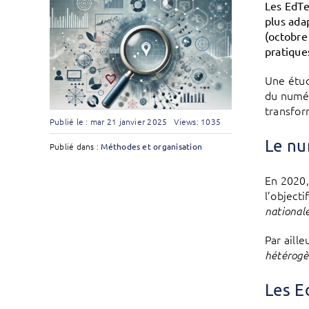
Les EdTe
plus ada
(octobre
pratique
Une étud
du numér
transfor
Publié le : mar 21 janvier 2025
Views: 1035
Le nu
Publié dans :
Méthodes et organisation
En 2020,
l’object
nationale
Par aill
hétérogèn
Les E