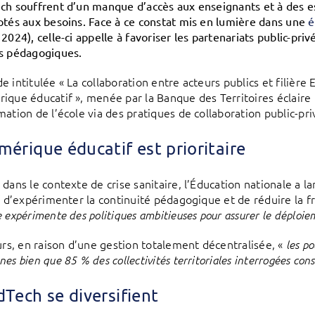
ch souffrent d’un manque d’accès aux enseignants et à des esp
ptés aux besoins. Face à ce constat mis en lumière dans une
é
 2024), celle-ci appelle à favoriser les partenariats public-p
s pédagogiques.
e intitulée « La collaboration entre acteurs publics et filiè
ique éducatif », menée par la Banque des Territoires éclair
mation de l’école via des pratiques de collaboration public-pri
mérique éducatif est prioritaire
 dans le contexte de crise sanitaire, l’Éducation nationale a l
if d’expérimenter la continuité pédagogique et de réduire la 
 expérimente des politiques ambitieuses pour assurer le déploi
eurs, en raison d’une gestion totalement décentralisée, «
les po
es bien que 85 % des collectivités territoriales interrogées co
dTech se diversifient