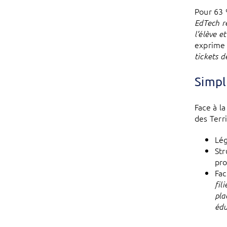
Pour 63 
EdTech ré
l’élève e
exprime 
tickets 
Simpl
Face à l
des Terri
Lég
Str
pro
Fac
fil
pla
édu