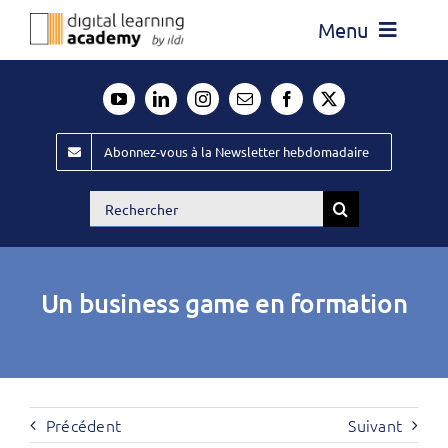
Passer
Menu
au
contenu
Actualité
Média
Abonnez-vous à la Newsletter hebdomadaire
Évènements ILDI
Rechercher:
Offres d’emploi
Goodies
Un business game en formation
Publiez
Contact
Précédent
Suivant