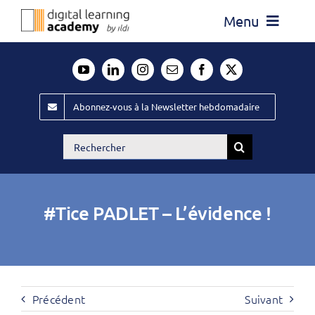
Passer
Menu
au
contenu
Actualité
Média
Abonnez-vous à la Newsletter hebdomadaire
Évènements ILDI
Rechercher:
Offres d’emploi
Goodies
#Tice PADLET – L’évidence !
Publiez
Contact
Précédent
Suivant