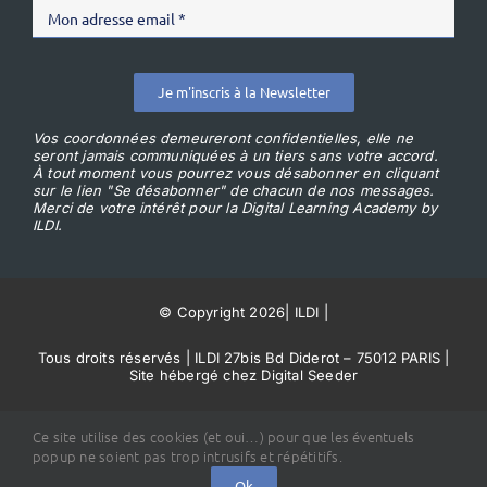
Je m'inscris à la Newsletter
Vos coordonnées demeureront confidentielles, elle ne
seront jamais communiquées à un tiers sans votre accord.
À tout moment vous pourrez vous désabonner en cliquant
sur le lien "Se désabonner" de chacun de nos messages.
Merci de votre intérêt pour la Digital Learning Academy by
ILDI.
© Copyright 2026
|
ILDI
|
Tous droits réservés | ILDI 27bis Bd Diderot – 75012 PARIS |
Site hébergé chez Digital Seeder
Conditions Générales de Vente
Ce site utilise des cookies (et oui…) pour que les éventuels
popup ne soient pas trop intrusifs et répétitifs.
Ok