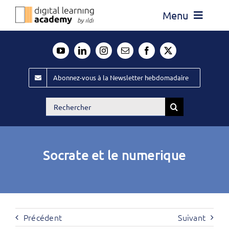
Passer
Menu
au
contenu
Actualité
Média
Abonnez-vous à la Newsletter hebdomadaire
Évènements ILDI
Rechercher:
Offres d’emploi
Goodies
Socrate et le numerique
Publiez
Contact
Précédent
Suivant