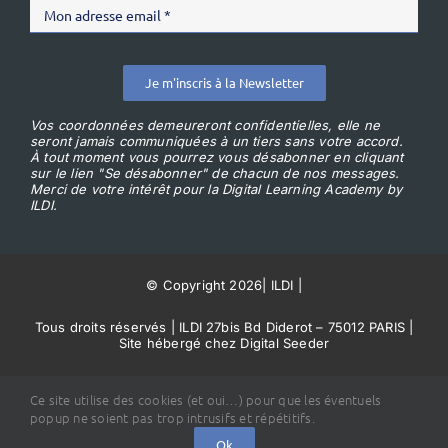
Je m'inscris à la Newsletter
Vos coordonnées demeureront confidentielles, elle ne
seront jamais communiquées à un tiers sans votre accord.
À tout moment vous pourrez vous désabonner en cliquant
sur le lien "Se désabonner" de chacun de nos messages.
Merci de votre intérêt pour la Digital Learning Academy by
ILDI.
© Copyright 2026
|
ILDI
|
Tous droits réservés | ILDI 27bis Bd Diderot – 75012 PARIS |
Site hébergé chez Digital Seeder
Conditions Générales de Vente
Ce site utilise des cookies (et oui…) pour que les éventuels
popup ne soient pas trop intrusifs et répétitifs.
Ok