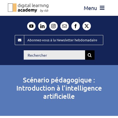
Passer
Menu
au
contenu
Actualité
Média
Abonnez-vous à la Newsletter hebdomadaire
Évènements ILDI
Rechercher:
Offres d’emploi
Goodies
Scénario pédagogique :
Publiez
Introduction à l’intelligence
artificielle
Contact