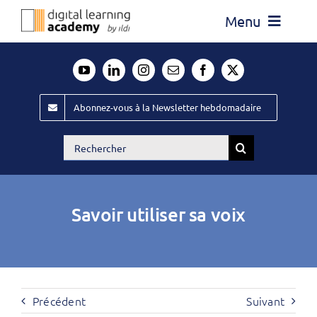
Passer
Menu
au
contenu
Actualité
Média
Abonnez-vous à la Newsletter hebdomadaire
Évènements ILDI
Rechercher:
Offres d’emploi
Goodies
Savoir utiliser sa voix
Publiez
Contact
Précédent
Suivant