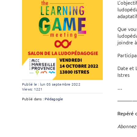
L’object
ludopéda
adaptati
Que vous
ludopéda
joindre 
Participa
Date et 
Istres
Publié le : lun 05 septembre 2022
…
Views: 1221
Publié dans :
Pédagogie
———
Repéré 
Abonnez-