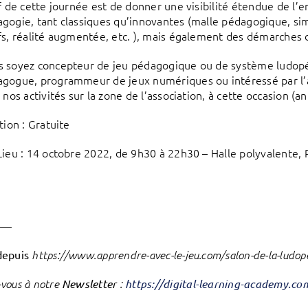
if de cette journée est de donner une visibilité étendue de l
gogie, tant classiques qu’innovantes (malle pédagogique, sim
fs, réalité augmentée, etc. ), mais également des démarches d
 soyez concepteur de jeu pédagogique ou de système ludop
gogue, programmeur de jeux numériques ou intéressé par l’a
à nos activités sur la zone de l’association, à cette occasion 
tion : Gratuite
Lieu : 14 octobre 2022, de 9h30 à 22h30 – Halle polyvalente,
——
depuis
https://www.apprendre-avec-le-jeu.com/salon-de-la-ludop
vous à notre
Newsletter
:
https://digital-learning-academy.c