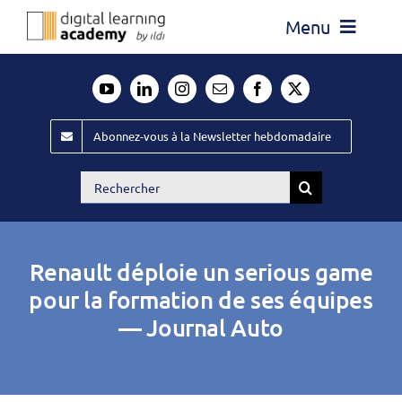
Passer
Menu
au
contenu
Actualité
Média
Abonnez-vous à la Newsletter hebdomadaire
Évènements ILDI
Rechercher:
Offres d’emploi
Goodies
Renault déploie un serious game
Publiez
pour la formation de ses équipes
— Journal Auto
Contact