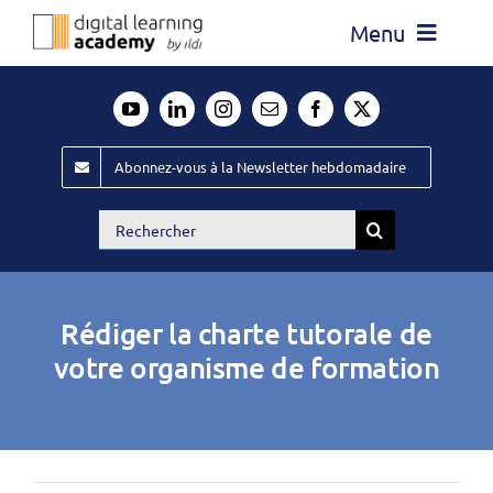
Passer
Menu
au
contenu
Actualité
Média
Abonnez-vous à la Newsletter hebdomadaire
Évènements ILDI
Rechercher:
Offres d’emploi
Goodies
Rédiger la charte tutorale de
Publiez
votre organisme de formation
Contact