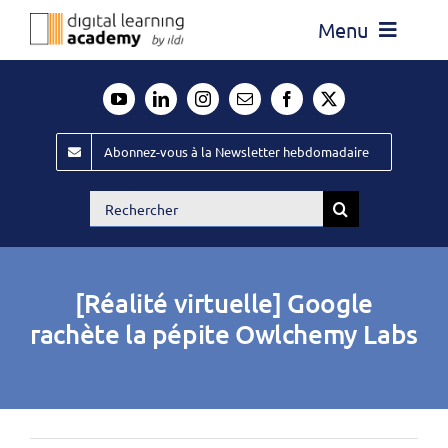
Passer
Menu
au
contenu
Actualité
Média
Abonnez-vous à la Newsletter hebdomadaire
Évènements ILDI
Rechercher:
Offres d’emploi
Goodies
[Réalité virtuelle] Google
Publiez
rachète la pépite Owlchemy Labs
Contact