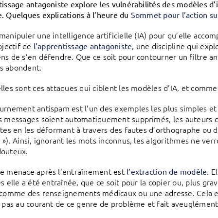
tissage antagoniste explore les vulnérabilités des modèles d’in
. Quelques explications à l’heure du
Sommet pour l’action sur 
anipuler une intelligence artificielle (IA) pour qu’elle accomp
bjectif de
, une discipline qui expl
l’apprentissage antagoniste
ns de s’en défendre. Que ce soit pour contourner un filtre an
s abondent.
lles sont ces attaques qui ciblent les modèles d’IA, et commen
urnement antispam est l’un des exemples les plus simples et 
s messages soient automatiquement supprimés, les auteurs d
xtes en les déformant à travers des fautes d’orthographe ou d
 »). Ainsi, ignorant les mots inconnus, les algorithmes ne ver
douteux.
e menace après l’entraînement est
. E
l’extraction de modèle
es elle a été entraînée, que ce soit pour la copier ou, plus gr
 comme des renseignements médicaux ou une adresse. Cela est
t pas au courant de ce genre de problème et fait aveuglément