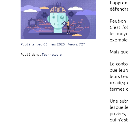
L’appren
défendre
Peut-on m
C’est l’o
les moye
exemple
Publié le : jeu 06 mars 2025
Views: 727
Mais que
Publié dans :
Technologie
Le conto
que leur
leurs te
« ƈąɗẹąս
termes 
Une autr
lesquell
privées,
qui n’es