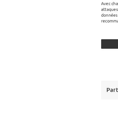
Avec cha
attaques
données p
recomma
Part