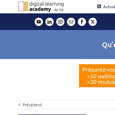
Passer
Actual
au
contenu
Qu’
Précédent