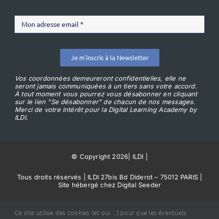
Je m'inscris à la Newsletter
Vos coordonnées demeureront confidentielles, elle ne
seront jamais communiquées à un tiers sans votre accord.
À tout moment vous pourrez vous désabonner en cliquant
sur le lien "Se désabonner" de chacun de nos messages.
Merci de votre intérêt pour la Digital Learning Academy by
ILDI.
© Copyright 2026
|
ILDI
|
Tous droits réservés | ILDI 27bis Bd Diderot – 75012 PARIS |
Site hébergé chez Digital Seeder
Conditions Générales de Vente
Ce site utilise des cookies (et oui…) pour que les éventuels