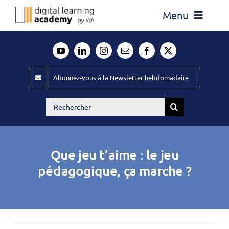
Passer
Menu
au
contenu
Actualité
Média
Abonnez-vous à la Newsletter hebdomadaire
Évènements ILDI
Rechercher:
Offres d’emploi
Goodies
Que jeu t’aime : le jeu
Publiez
pédagogique, ça marche ?
Contact