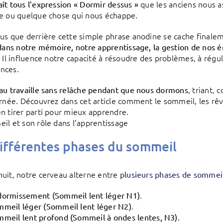
que les anciens nous a
ît tous l’expression « Dormir dessus »
e ou quelque chose qui nous échappe.
us que derrière cette simple phrase anodine se cache final
 dans notre mémoire, notre apprentissage, la gestion de nos 
. Il influence notre capacité à résoudre des problèmes, à rég
nces.
, triant,
au travaille sans relâche pendant que nous dormons
urnée. Découvrez dans cet article comment le sommeil, les rê
n tirer parti pour mieux apprendre.
il et son rôle dans l’apprentissage
ifférentes phases du sommeil
uit, notre cerveau alterne entre
plusieurs phases de sommei
.
dormissement (Sommeil lent léger N1)
.
meil léger (Sommeil lent léger N2)
.
meil lent profond (Sommeil à ondes lentes, N3)