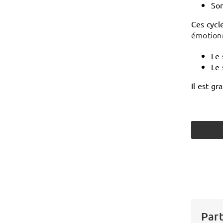
So
Ces cycle
émotion
Le 
Le 
Il est g
Part