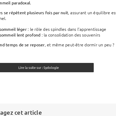
.
mmeil paradoxal
, assurant un équilibre e
s se répètent plusieurs fois par nuit
nel.
: le rôle des spindles dans l’apprentissage
sommeil léger
: la consolidation des souvenirs
sommeil lent profond
, et même peut-être dormir un peu ?
rand temps de se reposer
Lire la suite sur : Sydologie
agez cet article