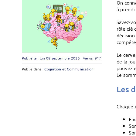
On conna
à prendr
Savez-vo
rôle clé
décision
compéte
Le cerve
Publié le : lun 08 septembre 2025
Views: 917
de la jo
pouvez e
Publié dans :
Cognition et Communication
Le somme
Les d
Chaque n
En
Som
Som