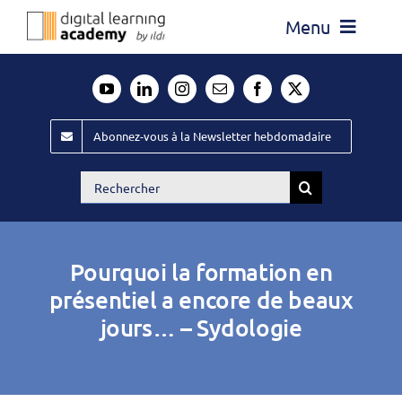
Passer
Menu
au
contenu
Actualité
Média
Abonnez-vous à la Newsletter hebdomadaire
Évènements ILDI
Rechercher:
Offres d’emploi
Goodies
Pourquoi la formation en
Publiez
présentiel a encore de beaux
jours… – Sydologie
Contact