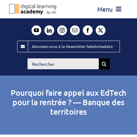
Passer
Menu
au
contenu
Actualité
Média
Abonnez-vous à la Newsletter hebdomadaire
Évènements ILDI
Rechercher:
Offres d’emploi
Goodies
Pourquoi faire appel aux EdTech
Publiez
pour la rentrée ? — Banque des
territoires
Contact