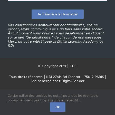
Je m'inscris à la Newsletter
Vos coordonnées demeureront confidentielles, elle ne
seront jamais communiquées à un tiers sans votre accord.
À tout moment vous pourrez vous désabonner en cliquant
sur le lien "Se désabonner" de chacun de nos messages.
Merci de votre intérêt pour la Digital Learning Academy by
ILDI.
© Copyright 2026
|
ILDI
|
Tous droits réservés | ILDI 27bis Bd Diderot – 75012 PARIS |
Site hébergé chez Digital Seeder
Conditions Générales de Vente
Ce site utilise des cookies (et oui…) pour que les éventuels
popup ne soient pas trop intrusifs et répétitifs.
Ok