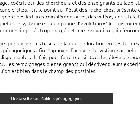
age, coécrit par des chercheurs et des enseignants du labora
cune d’elles, fait le point sur l’état des recherches, présente
suggère des lectures complémentaires, des vidéos, des sites. Dè
uelles le système est « en panne d’évolution » : le cloisonneme
rammes imposés trop chargés et une évaluation qui n’encoura
urs présentent les bases de la neuroéducation en des termes a
s pédagogiques afin d’appuyer l’analyse du système actuel et 
dispensable, à la fois pour faire réussir tous les élèves, et
« p
. Les témoignages d’enseignants qui décrivent leurs expéri
 »
u’on est bien dans le champ des possibles
Lire la suite sur : Cahiers pédagogiques