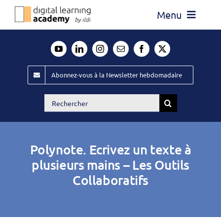
Passer
Menu
au
contenu
Actualité
Média
Abonnez-vous à la Newsletter hebdomadaire
Évènements ILDI
Rechercher:
Offres d’emploi
Goodies
Polynote. Ecrivez un texte à
Publiez
plusieurs mains – Les Outils
Collaboratifs
Contact