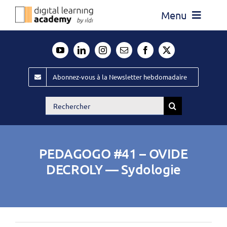
Passer
Menu
au
contenu
Actualité
Média
Abonnez-vous à la Newsletter hebdomadaire
Évènements ILDI
Rechercher:
Offres d’emploi
Goodies
PEDAGOGO #41 – OVIDE
Publiez
DECROLY — Sydologie
Contact