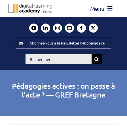
Passer
Menu
au
contenu
Actualité
Média
Abonnez-vous à la Newsletter hebdomadaire
Évènements ILDI
Rechercher:
Offres d’emploi
Goodies
Pédagogies actives : on passe à
Publiez
l’acte ? — GREF Bretagne
Contact