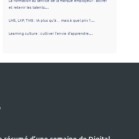
La formation au service de la marque employeur : attirer
...
et retenir les talents
...
LMS, LXP, TMS : IA plus qu’à… mais à quel prix ?
...
Learning culture : cultiver l’envie d’apprendre
m
le résumé d’une semaine de Digital