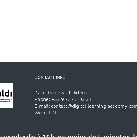
CONTACT INFO
27bis boulevard Diderot
Phone:
+33 9 72 42 03 31
E-mail:
contact@digital-learning-academy.co
Web:
ILDI
s vendredis à 16h,
en moins de 5 minutes, 