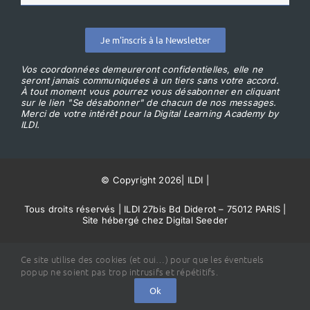
Je m'inscris à la Newsletter
Vos coordonnées demeureront confidentielles, elle ne
seront jamais communiquées à un tiers sans votre accord.
À tout moment vous pourrez vous désabonner en cliquant
sur le lien "Se désabonner" de chacun de nos messages.
Merci de votre intérêt pour la Digital Learning Academy by
ILDI.
© Copyright 2026
|
ILDI
|
Tous droits réservés | ILDI 27bis Bd Diderot – 75012 PARIS |
Site hébergé chez Digital Seeder
Conditions Générales de Vente
Ce site utilise des cookies (et oui…) pour que les éventuels
popup ne soient pas trop intrusifs et répétitifs.
Ok