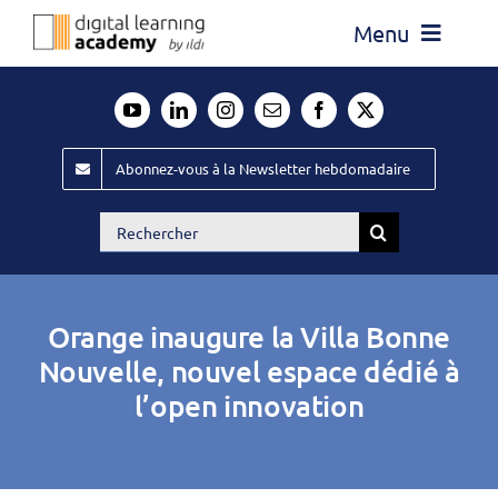
Passer
Menu
au
contenu
Actualité
Média
Abonnez-vous à la Newsletter hebdomadaire
Évènements ILDI
Rechercher:
Offres d’emploi
Goodies
Orange inaugure la Villa Bonne
Publiez
Nouvelle, nouvel espace dédié à
l’open innovation
Contact