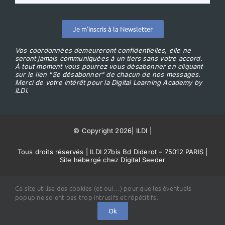
Je m'inscris à la Newsletter
Vos coordonnées demeureront confidentielles, elle ne
seront jamais communiquées à un tiers sans votre accord.
À tout moment vous pourrez vous désabonner en cliquant
sur le lien "Se désabonner" de chacun de nos messages.
Merci de votre intérêt pour la Digital Learning Academy by
ILDI.
© Copyright 2026
|
ILDI
|
Tous droits réservés | ILDI 27bis Bd Diderot – 75012 PARIS |
Site hébergé chez Digital Seeder
Conditions Générales de Vente
Ce site utilise des cookies (et oui…) pour que les éventuels
popup ne soient pas trop intrusifs et répétitifs.
Ok