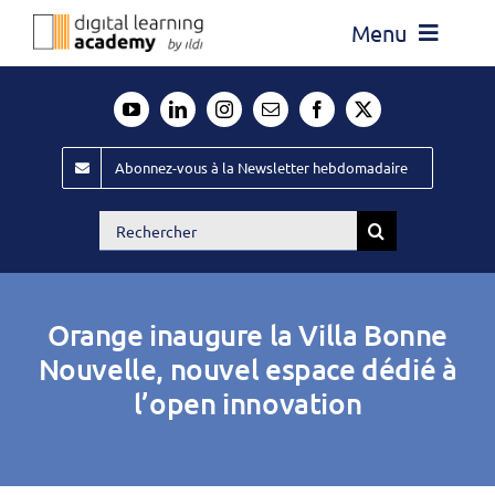
Passer
Menu
au
contenu
Actualité
Média
Abonnez-vous à la Newsletter hebdomadaire
Évènements ILDI
Rechercher:
Offres d’emploi
Goodies
Orange inaugure la Villa Bonne
Publiez
Nouvelle, nouvel espace dédié à
l’open innovation
Contact