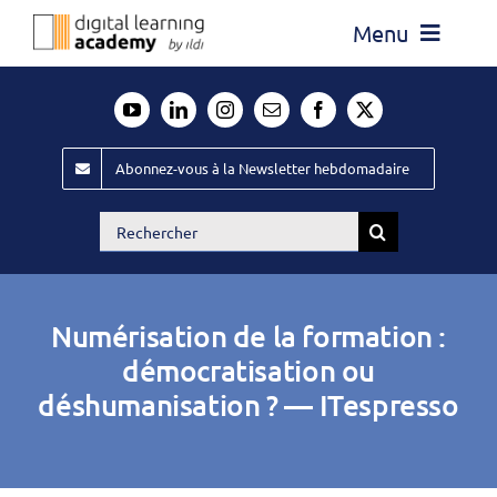
Passer
Menu
au
contenu
Actualité
Média
Abonnez-vous à la Newsletter hebdomadaire
Évènements ILDI
Rechercher:
Offres d’emploi
Goodies
Numérisation de la formation :
Publiez
démocratisation ou
déshumanisation ? — ITespresso
Contact