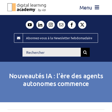
Passer
Menu
au
contenu
Actualité
Média
Abonnez-vous à la Newsletter hebdomadaire
Évènements ILDI
Rechercher:
Offres d’emploi
Goodies
Nouveautés IA : l’ère des agents
Publiez
autonomes commence
Contact