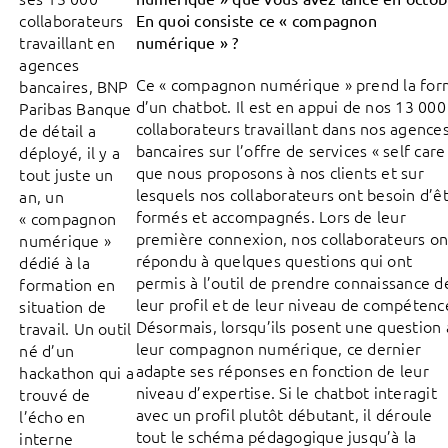
collaborateurs
En quoi consiste ce « compagnon
travaillant en
numérique » ?
agences
Ce « compagnon numérique » prend la fo
bancaires, BNP
d’un chatbot. Il est en appui de nos 13 000
Paribas Banque
collaborateurs travaillant dans nos agence
de détail a
bancaires sur l’offre de services « self care
déployé, il y a
que nous proposons à nos clients et sur
tout juste un
lesquels nos collaborateurs ont besoin d’ê
an, un
formés et accompagnés. Lors de leur
« compagnon
première connexion, nos collaborateurs on
numérique »
répondu à quelques questions qui ont
dédié à la
permis à l’outil de prendre connaissance d
formation en
leur profil et de leur niveau de compétenc
situation de
Désormais, lorsqu’ils posent une question 
travail. Un outil
leur compagnon numérique, ce dernier
né d’un
adapte ses réponses en fonction de leur
hackathon qui a
niveau d’expertise. Si le chatbot interagit
trouvé de
avec un profil plutôt débutant, il déroule
l’écho en
tout le schéma pédagogique jusqu’à la
interne