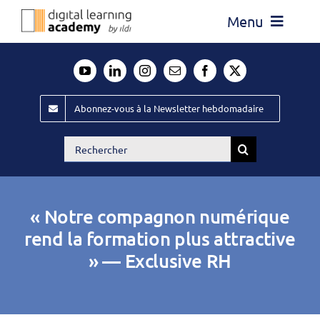
Passer
Menu
au
contenu
Actualité
Média
Abonnez-vous à la Newsletter hebdomadaire
Évènements ILDI
Rechercher:
Offres d’emploi
Goodies
« Notre compagnon numérique
Publiez
rend la formation plus attractive
» — Exclusive RH
Contact