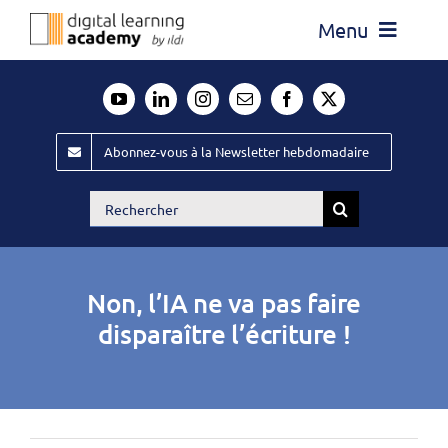
Passer
Menu
au
contenu
Actualité
Média
Abonnez-vous à la Newsletter hebdomadaire
Évènements ILDI
Rechercher:
Offres d’emploi
Goodies
Non, l’IA ne va pas faire
Publiez
disparaître l’écriture !
Contact