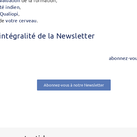
de la formation,
valuation
,
té indien
,
Qualiopi
 de
.
votre cerveau
l’intégralité de la Newsletter
abonnez-vo
Abonnez-vous à notre Newsletter