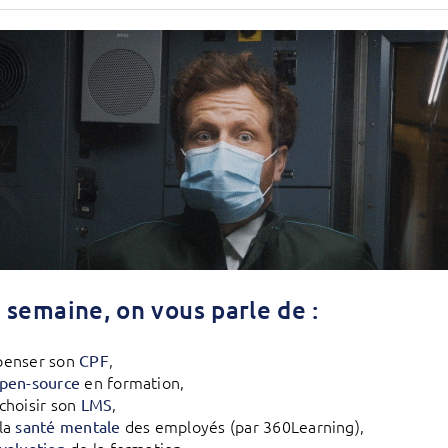
 semaine, on vous parle de :
penser son
,
CPF
en formation,
pen-source
choisir son
,
LMS
la
des employés (par 360Learning),
santé mentale