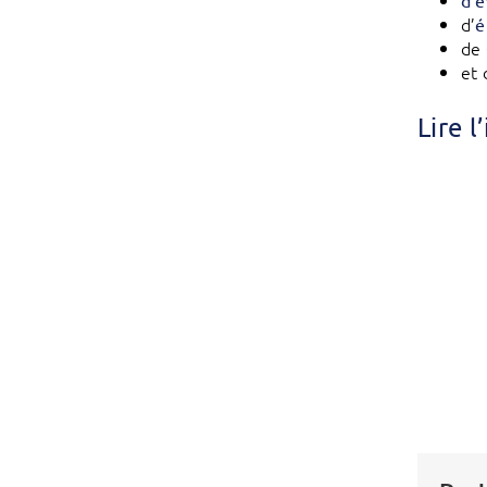
d’é
d’
é
de
et
Lire 