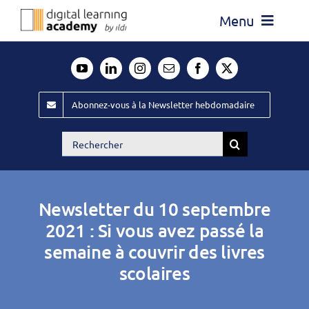
Passer
Menu
au
contenu
Actualité
Média
Abonnez-vous à la Newsletter hebdomadaire
Évènements ILDI
Rechercher:
Offres d’emploi
Goodies
Newsletter du 10 septembre
Publiez
2021 : Si vous avez passé la
semaine à couvrir des livres
Contact
scolaires