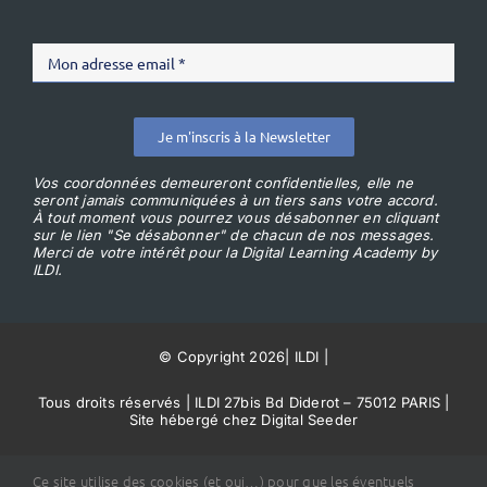
Je m'inscris à la Newsletter
Vos coordonnées demeureront confidentielles, elle ne
seront jamais communiquées à un tiers sans votre accord.
À tout moment vous pourrez vous désabonner en cliquant
sur le lien "Se désabonner" de chacun de nos messages.
Merci de votre intérêt pour la Digital Learning Academy by
ILDI.
© Copyright 2026
|
ILDI
|
Tous droits réservés | ILDI 27bis Bd Diderot – 75012 PARIS |
Site hébergé chez Digital Seeder
Conditions Générales de Vente
Ce site utilise des cookies (et oui…) pour que les éventuels