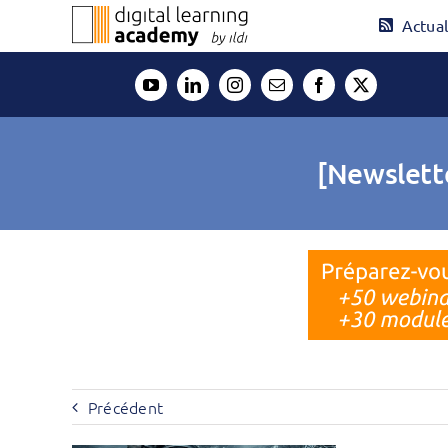
Passer
Actual
au
contenu
[Newslett
Précédent