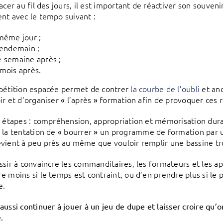
facer au fil des jours, il est important de réactiver son souve
nt avec le tempo suivant :
même jour ;
lendemain ;
 semaine après ;
mois après.
pétition espacée permet de contrer
la courbe de l’oubli
et anc
ir et d’organiser
l’après
formation afin de provoquer ces r
«
»
s étapes : compréhension, appropriation et mémorisation du
 la tentation de
bourrer
un programme de formation par 
«
»
vient à peu près au même que vouloir remplir une bassine t
ssir à convaincre les commanditaires, les formateurs et les 
e moins si le temps est contraint, ou d’en prendre plus si le 
e.
aussi continuer à jouer à un jeu de dupe et laisser croire qu’o
e.