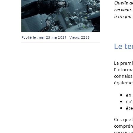
Quelle q
cerveau.
à un jeu
Publié le : mar 25 mai 2021
Views: 2265
Le t
La premi
l’inform
connaiss
égaleme
en 
qu’
ête
Ces quel
compréhe
parcourir