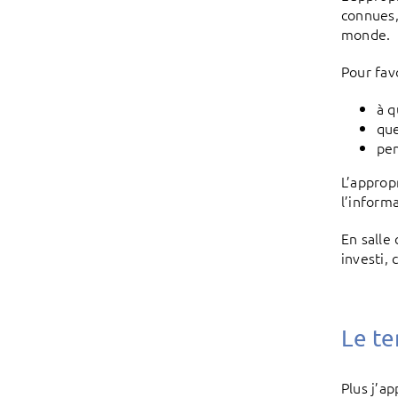
connues,
monde.
Pour favo
à q
que
pen
L’approp
l’inform
En salle
investi,
Le te
Plus j’ap