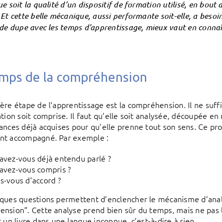
ue soit la qualité d’un dispositif de formation utilisé, en bou
 Et cette belle mécanique, aussi performante soit-elle, a beso
 de dupe avec les temps d’apprentissage, mieux vaut en conna
emps de la compréhension
ère étape de l’apprentissage est la compréhension. Il ne suffi
ation soit comprise. Il faut qu’elle soit analysée, découpée e
ances déjà acquises pour qu’elle prenne tout son sens. Ce pro
nt accompagné. Par exemple :
avez-vous déjà entendu parlé ?
avez-vous compris ?
s-vous d’accord ?
ques questions permettent d’enclencher le mécanisme d’anal
nsion”. Cette analyse prend bien sûr du temps, mais ne pas
 un livre dans une langue inconnue, c’est-à-dire à rien.