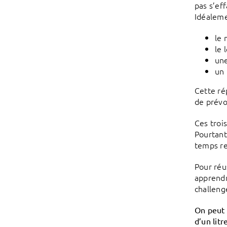
pas s’ef
Idéaleme
le 
le 
une
un 
Cette ré
de prévo
Ces troi
Pourtant
temps re
Pour réu
apprendr
challeng
On peut 
d’un litr