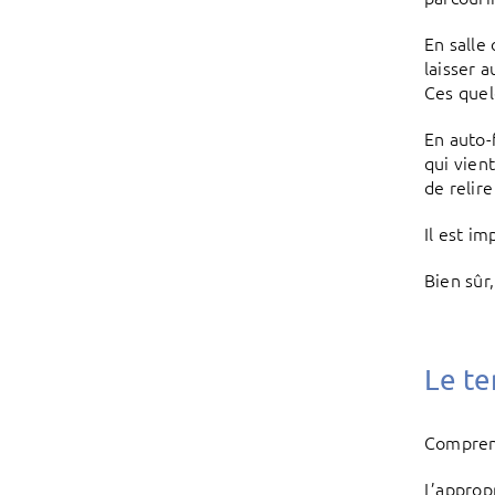
En salle 
laisser 
Ces quel
En auto-
qui vien
de relire
Il est i
Bien sûr
Le te
Comprend
L’approp