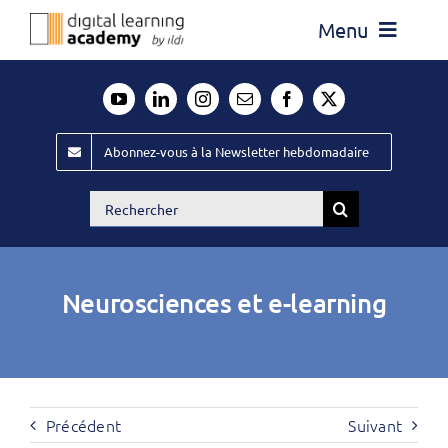
Passer
Menu
au
contenu
Actualité
Média
Abonnez-vous à la Newsletter hebdomadaire
Évènements ILDI
Rechercher:
Offres d’emploi
Goodies
Neurosciences et e-learning
Publiez
Contact
Précédent
Suivant