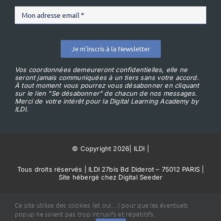
Je m'inscris à la Newsletter
Vos coordonnées demeureront confidentielles, elle ne
seront jamais communiquées à un tiers sans votre accord.
À tout moment vous pourrez vous désabonner en cliquant
sur le lien "Se désabonner" de chacun de nos messages.
Merci de votre intérêt pour la Digital Learning Academy by
ILDI.
© Copyright 2026
|
ILDI
|
Tous droits réservés | ILDI 27bis Bd Diderot – 75012 PARIS |
Site hébergé chez Digital Seeder
Conditions Générales de Vente
Ce site utilise des cookies (et oui…) pour que les éventuels
popup ne soient pas trop intrusifs et répétitifs.