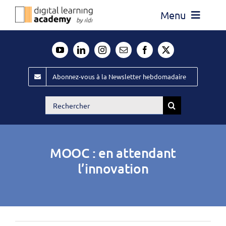
Passer
Menu
au
contenu
Actualité
Média
Abonnez-vous à la Newsletter hebdomadaire
Évènements ILDI
Rechercher:
Offres d’emploi
Goodies
MOOC : en attendant
Publiez
l’innovation
Contact