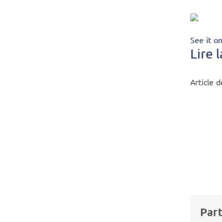
See it o
Lire 
Article d
Part