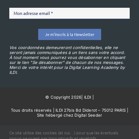
Je m'inscris à la Newsletter
Vos coordonnées demeureront confidentielles, elle ne
seront jamais communiquées à un tiers sans votre accord.
À tout moment vous pourrez vous désabonner en cliquant
sur le lien "Se désabonner" de chacun de nos messages.
Merci de votre intérêt pour la Digital Learning Academy by
ILDI.
© Copyright 2026
|
ILDI
|
Tous droits réservés | ILDI 27bis Bd Diderot – 75012 PARIS |
Site hébergé chez Digital Seeder
Conditions Générales de Vente
Ce site utilise des cookies (et oui…) pour que les éventuels
popup ne soient pas trop intrusifs et répétitifs.