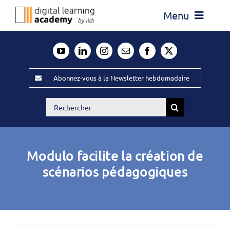
Passer
Menu
au
contenu
Actualité
Média
Abonnez-vous à la Newsletter hebdomadaire
Évènements ILDI
Rechercher:
Offres d’emploi
Goodies
Modulo facilite la création de
Publiez
scénarios pédagogiques
Contact