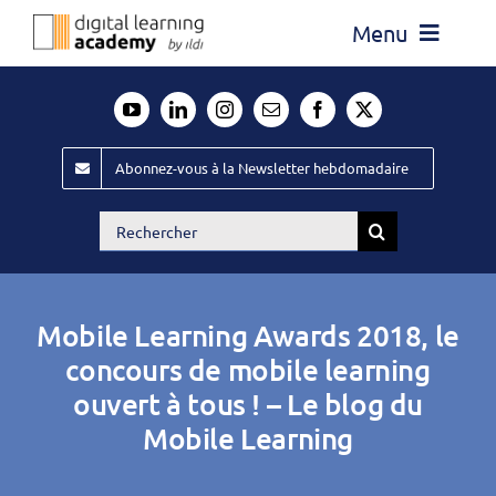
Passer
Menu
au
contenu
Actualité
Média
Abonnez-vous à la Newsletter hebdomadaire
Évènements ILDI
Rechercher:
Offres d’emploi
Goodies
Mobile Learning Awards 2018, le
Publiez
concours de mobile learning
ouvert à tous ! – Le blog du
Contact
Mobile Learning