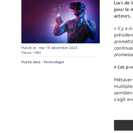
Lors de 
pour le 
acteurs.
«
Il y a 
présiden
prometten
continuen
Publié le : mar 19 décembre 2023
Views: 1462
promesse
Publié dans :
Technologie
«
Les pr
Métavers
multiple
semblent
s’agit e