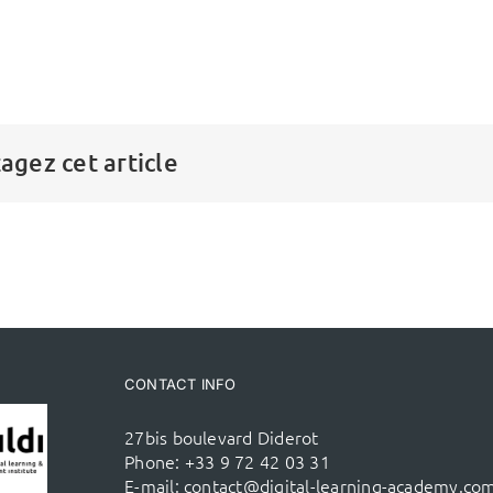
agez cet article
CONTACT INFO
27bis boulevard Diderot
Phone:
+33 9 72 42 03 31
E-mail:
contact@digital-learning-academy.co