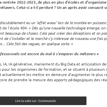
la rentrée 2022-2023, de plus en plus d’écoles et d’organisme
métavers. Celui-ci a-t-il perduré ? Un an après avoir consacré 
indiscutablement eu un ‘effet waou’ lors de la montée en puissan
t de l’école 404. «
Dès qu’une nouvelle technologie émerge, on
t beaucoup de choses. Cela peut créer des déceptions et on pass
t de s’installer et le marché s’y intéresse de nouveau une fois qu
»
s… Cela fait des vagues, en quelque sorte.
ofessionnels ont encore du mal à s’emparer du métavers »
, IA, IA générative, maniement du Big Data et articulation d
s pour les organismes de formation, et se situent à plusieurs 
 actuellement les mettre en demeure d’augmenter le plus rapi
ncore de prendre la mesure des apports pédagogiques des réal
Lire la suite sur : Communotic