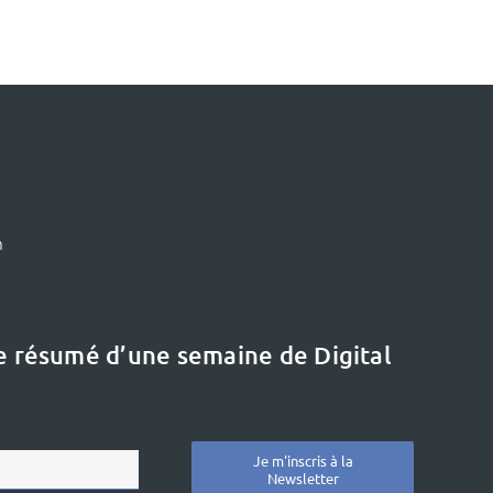
m
le résumé d’une semaine de Digital
Le dernier dossier
Etat de l’art :
« L’innovation en
Je m'inscris à la
Newsletter
formation »