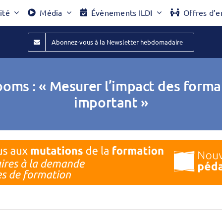
ité
Média
Évènements ILDI
Offres d’e
Abonnez-vous à la Newsletter hebdomadaire
ms : « Mesurer l’impact des formati
important »