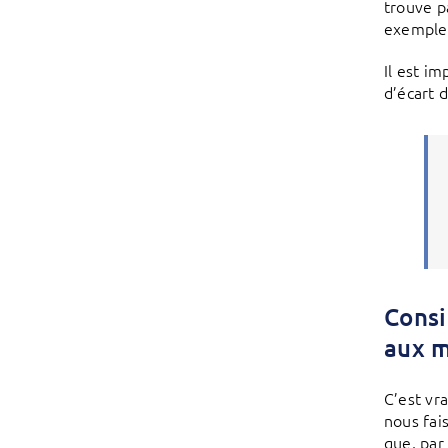
trouve p
exemple 
Il est i
d’écart d
Consi
aux m
C’est vr
nous fai
que, par