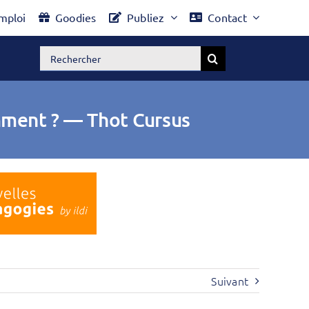
mploi
Goodies
Publiez
Contact
Rechercher:
omment ? — Thot Cursus
Suivant