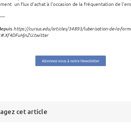
ement un flux d’achat à l’occasion de la fréquentation de l’en
——
depuis
https://cursus.edu/articles/34893/luberisation-de-la-form
#.Xf4DFuHjnZU.twitter
Abonnez-vous à notre Newsletter
agez cet article