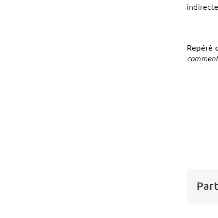
indirect
———
Repéré 
comment
Part