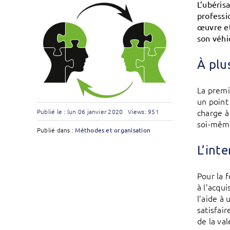
L’ubéris
professi
œuvre et
son véhi
À plu
La premi
un point
charge à 
Publié le : lun 06 janvier 2020
Views: 951
soi-même
Publié dans :
Méthodes et organisation
L’int
Pour la f
à l’acqui
l’aide à 
satisfair
de la val