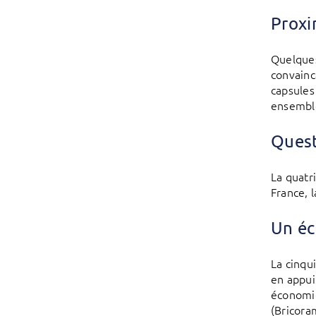
Proxi
Quelques
convainc
capsules
ensemble
Quest
La quatr
France, 
Un éc
La cinqui
en appui
économiq
(Bricora