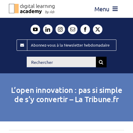
Passer
Menu
au
contenu
Actualité
Média
Abonnez-vous à la Newsletter hebdomadaire
Évènements ILDI
Rechercher:
Offres d’emploi
Goodies
L’open innovation : pas si simple
Publiez
de s’y convertir – La Tribune.fr
Contact