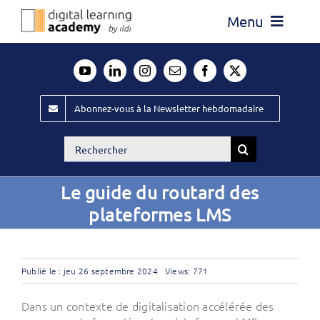
Passer
Menu
au
contenu
Actualité
Média
Abonnez-vous à la Newsletter hebdomadaire
Évènements ILDI
Rechercher:
Offres d’emploi
Le guide du routard des
Goodies
plateformes LMS
Publiez
Contact
Publié le : jeu 26 septembre 2024
Views: 771
Dans un contexte de digitalisation accélérée des