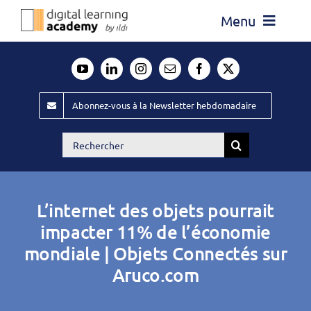
Passer
Menu
au
contenu
Actualité
Média
Abonnez-vous à la Newsletter hebdomadaire
Évènements ILDI
Rechercher:
Offres d’emploi
Goodies
L’internet des objets pourrait
Publiez
impacter 11% de l’économie
mondiale | Objets Connectés sur
Contact
Aruco.com