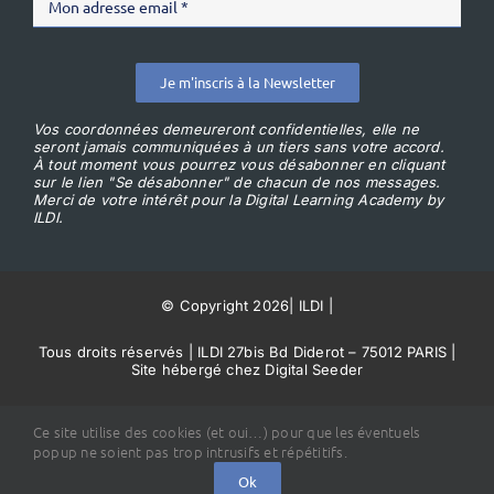
Je m'inscris à la Newsletter
Vos coordonnées demeureront confidentielles, elle ne
seront jamais communiquées à un tiers sans votre accord.
À tout moment vous pourrez vous désabonner en cliquant
sur le lien "Se désabonner" de chacun de nos messages.
Merci de votre intérêt pour la Digital Learning Academy by
ILDI.
© Copyright 2026
|
ILDI
|
Tous droits réservés | ILDI 27bis Bd Diderot – 75012 PARIS |
Site hébergé chez Digital Seeder
Conditions Générales de Vente
Ce site utilise des cookies (et oui…) pour que les éventuels
popup ne soient pas trop intrusifs et répétitifs.
Ok