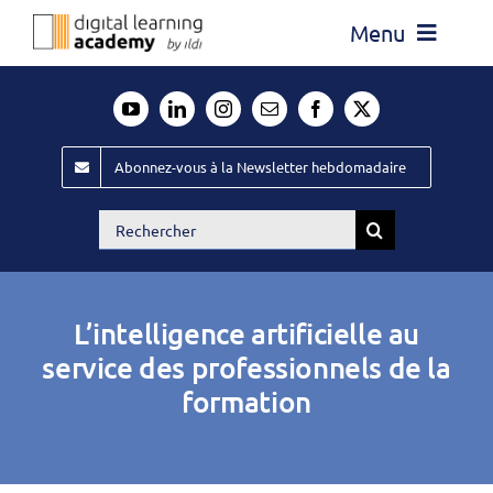
Passer
Menu
au
contenu
Actualité
Média
Abonnez-vous à la Newsletter hebdomadaire
Évènements ILDI
Rechercher:
Offres d’emploi
Goodies
L’intelligence artificielle au
Publiez
service des professionnels de la
formation
Contact