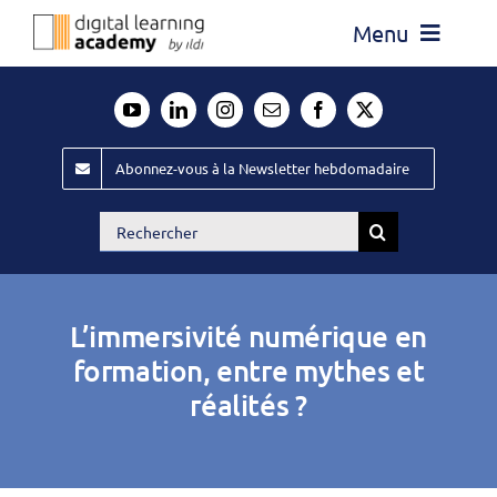
Passer
Menu
au
contenu
Actualité
Média
Abonnez-vous à la Newsletter hebdomadaire
Évènements ILDI
Rechercher:
Offres d’emploi
Goodies
L’immersivité numérique en
Publiez
formation, entre mythes et
réalités ?
Contact