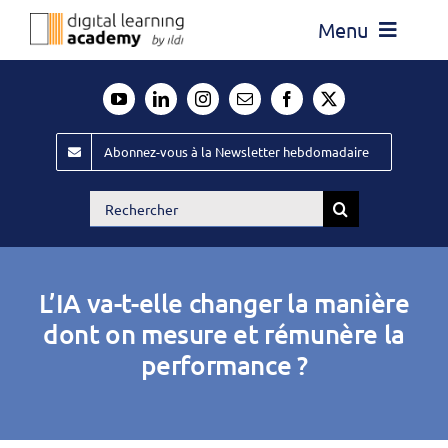
Passer
Menu
au
contenu
Actualité
Média
Abonnez-vous à la Newsletter hebdomadaire
Évènements ILDI
Rechercher:
Offres d’emploi
Goodies
L’IA va-t-elle changer la manière
Publiez
dont on mesure et rémunère la
performance ?
Contact