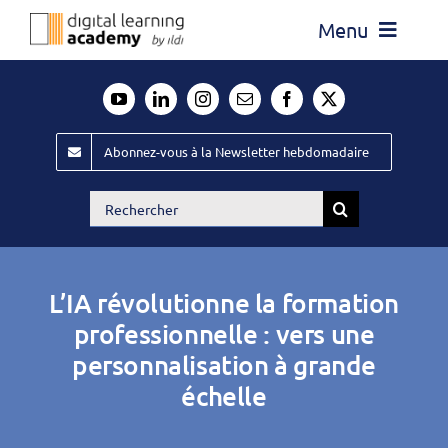
Passer
Menu
au
contenu
Actualité
Média
Abonnez-vous à la Newsletter hebdomadaire
Évènements ILDI
Rechercher:
Offres d’emploi
Goodies
L’IA révolutionne la formation
Publiez
professionnelle : vers une
personnalisation à grande
Contact
échelle