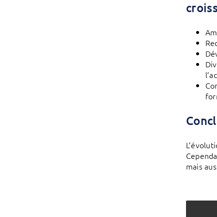
crois
Amp
Rec
Dév
Div
l’a
Con
for
Concl
L’évolut
Cependan
mais aus