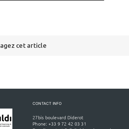
agez cet article
CONTACT INFO
27bis boulevard Diderot
Phone:
+33 9 72 42 03 31