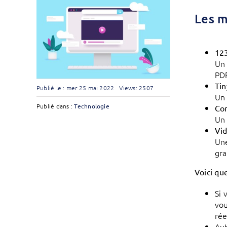
Les m
12
Un 
PD
Tin
Publié le : mer 25 mai 2022
Views: 2507
Un 
Publié dans :
Technologie
Co
Un 
Vi
Une
gr
Voici que
Si 
vou
rée
Aut