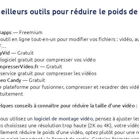
eilleurs outils pour réduire le poids de
— Freemium
3apps
outil en ligne tout-en-un pour modifier vos fichiers : vidéo, a
F…
— Gratuit
yVid
logiciel gratuit pour compresser vos vidéo
— Gratuit
mpresserVideo.fr
service gratuit pour compresser les vidéos
— Gratuit
deo Candy
 plateforme pour fusionner, compresser et recadrer des vid
atuitement
lques conseils à connaître pour réduire la taille d’une vidéo :
vous utilisez un
, pensez à ajuster l
logiciel de montage vidéo
s choisissez une résolution trop haute (2K ou 4K), votre vidé
llement réduire le poids d’une vidéo, optez plutôt pour une 
re point important : le format de sortie. Certains formats so