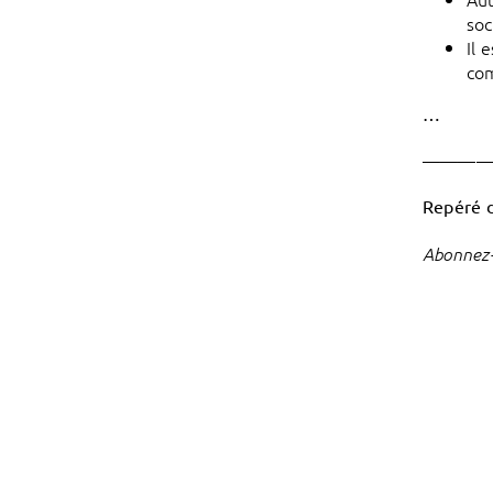
soc
Il 
com
…
———
Repéré 
Abonnez-