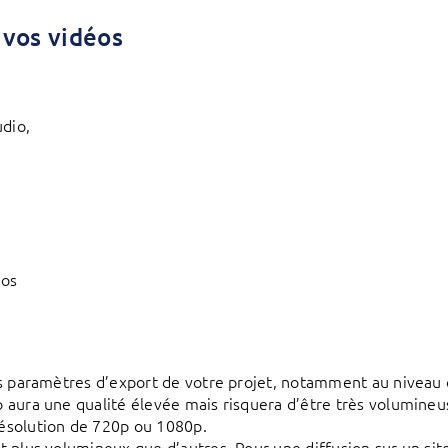
 vos vidéos
udio,
éos
es paramètres d’export de votre projet, notamment au niveau de
o aura une qualité élevée mais risquera d’être très volumineu
résolution de 720p ou 1080p.
nt plus volumineux que d’autres. Pour une diffusion sur un sit