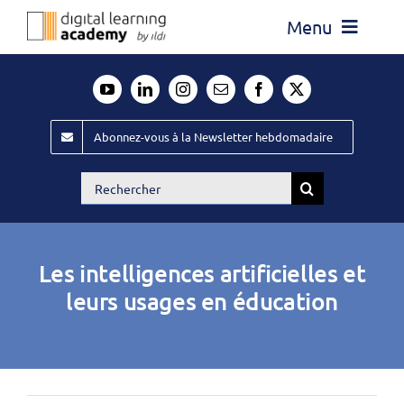
Passer
Menu
au
contenu
Actualité
Média
Abonnez-vous à la Newsletter hebdomadaire
Évènements ILDI
Rechercher:
Offres d’emploi
Goodies
Les intelligences artificielles et
Publiez
leurs usages en éducation
Contact