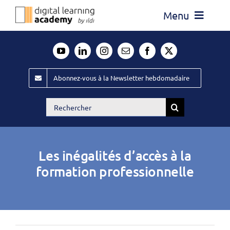
Passer
Menu
au
contenu
Actualité
Média
Abonnez-vous à la Newsletter hebdomadaire
Évènements ILDI
Rechercher:
Offres d’emploi
Goodies
Les inégalités d’accès à la
Publiez
formation professionnelle
Contact