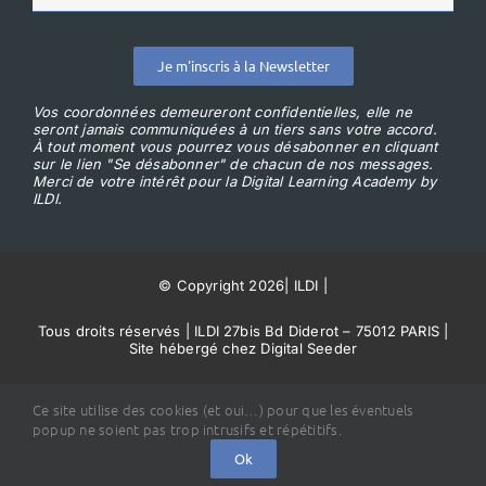
Je m'inscris à la Newsletter
Vos coordonnées demeureront confidentielles, elle ne
seront jamais communiquées à un tiers sans votre accord.
À tout moment vous pourrez vous désabonner en cliquant
sur le lien "Se désabonner" de chacun de nos messages.
Merci de votre intérêt pour la Digital Learning Academy by
ILDI.
© Copyright 2026
|
ILDI
|
Tous droits réservés | ILDI 27bis Bd Diderot – 75012 PARIS |
Site hébergé chez Digital Seeder
Conditions Générales de Vente
Ce site utilise des cookies (et oui…) pour que les éventuels
popup ne soient pas trop intrusifs et répétitifs.
Ok